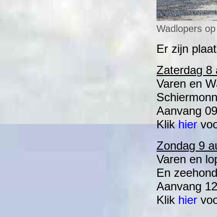
Wadlopers op
Er zijn pla
Zaterdag 8 
Varen en W
Schiermonn
Aanvang 09:
Klik
hier
voo
Zondag 9 au
Varen en lo
En zeehonde
Aanvang 12:
Klik
hier
voo