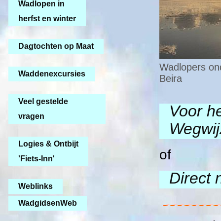
Wadlopen in
herfst en winter
Dagtochten op Maat
Wadlopers ond
Waddenexcursies
Beira
Veel gestelde
Voor h
vragen
Wegwij
Logies & Ontbijt
of
'Fiets-Inn'
Direct 
Weblinks
WadgidsenWeb