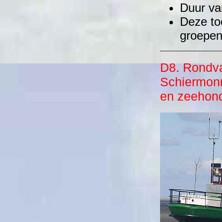
Duur van
Deze to
groepen
D8. Rondva
Schiermon
en zeehond