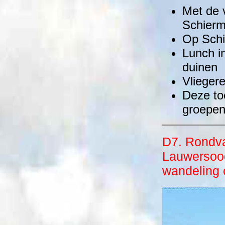
Met de 
Schier
Op Schi
Lunch in
duinen
Vlieger
Deze to
groepen
D7. Rondva
Lauwersoo
wandeling 