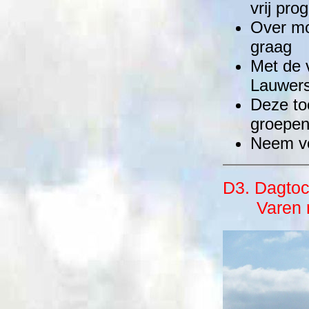
vrij pr
Over mo
graag
Met de 
Lauwer
Deze to
groepen
Neem vo
D3. Dagtoc
Varen na