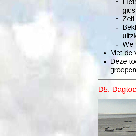
Fiet
gids
Zelf
Bekl
uit
We v
Met de 
Deze to
groepen
D5. Dagto