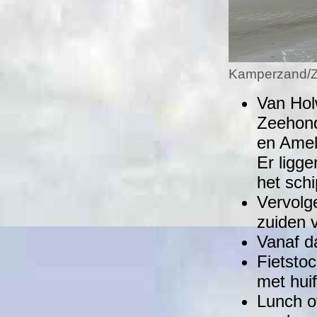
Kamperzand/Z
Van Hol
Zeehond
en Amel
Er ligge
het schi
Vervolg
zuiden 
Vanaf d
Fietstoc
met huif
Lunch o