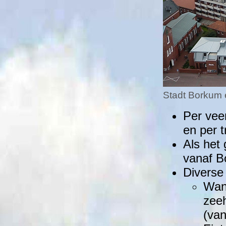
Stadt Borkum 
Per vee
en per 
Als het
vanaf 
Diverse 
Wan
zee
(va