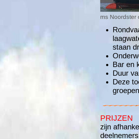
ms Noordster
Rondvaa
laagwat
staan d
Onderweg
Bar en 
Duur va
Deze to
groepen
PRIJZEN
zijn afhank
deelnemers