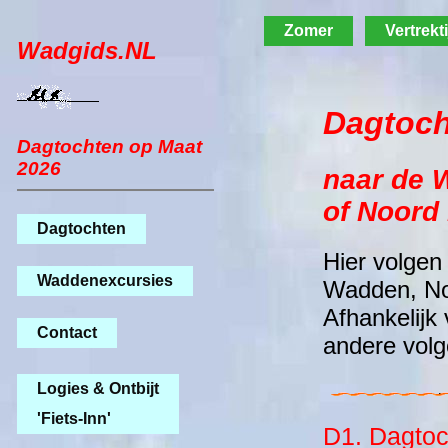
Zomer
Vertrekt
Wadgids.NL
Dagtoc
Dagtochten op Maat
2026
naar de 
of Noord
Dagtochten
Hier volgen
Waddenexcursies
Wadden, No
Afhankelijk
Contact
andere volg
Logies & Ontbijt
'Fiets-Inn'
D1. Dagtoc