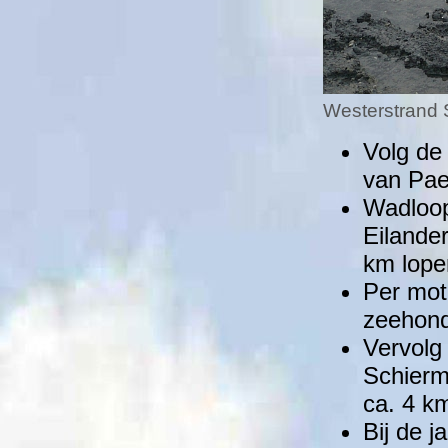
Westerstrand
Volg de
van Pae
Wadloop
Eilande
km lope
Per mot
zeehon
Vervolg
Schierm
ca. 4 k
Bij de j